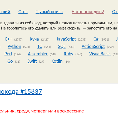
чший
Сток
Глупый поиск
Наговнокодить!
Oт
выдавили из себя код, который нельзя назвать нормальным, на
 Не торопитесь его удалять или рефакторить, — запостите его на
C++
Куча
JavaScript
C#
(2747)
(2427)
(2035)
(1931)
Python
1C
SQL
ActionScript
)
(594)
(541)
(433)
(292)
Perl
Assembler
Ruby
VisualBasic
(194)
(148)
(145)
(13
Go
Swift
Kotlin
)
(31)
(27)
(14)
нокода #15837
ельник, среду, четверг или воскресение