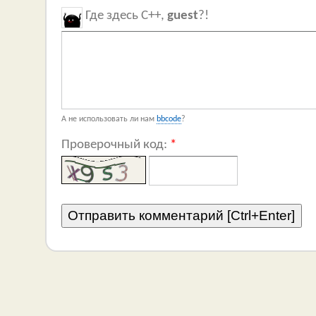
Где здесь C++,
guest
?!
А не использовать ли нам
bbcode
?
Проверочный код:
*