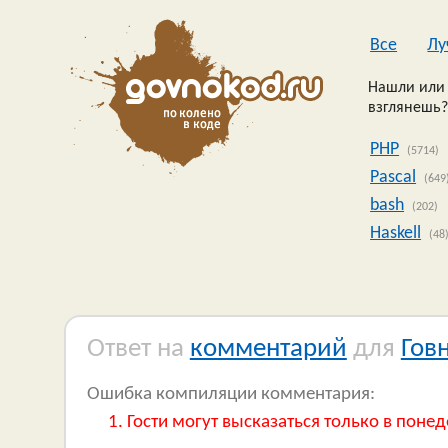
Все
Лу
Нашли или 
взглянешь?
PHP
(5714)
Pascal
(649
bash
(202)
Haskell
(48
Ответ на
комментарий
для
Гов
Ошибка компиляции комментария:
Гости могут высказаться только в понед