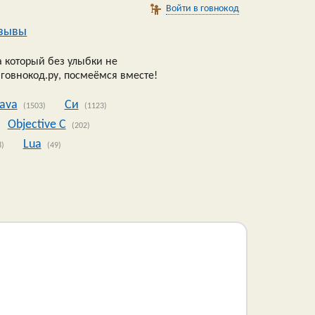
Войти в говнокод
зывы
 который без улыбки не
 говнокод.ру, посмеёмся вместе!
Java
Си
(1503)
(1123)
Objective C
(202)
Lua
8)
(49)