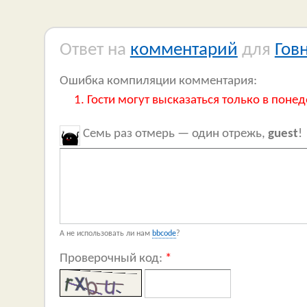
Ответ на
комментарий
для
Гов
Ошибка компиляции комментария:
Гости могут высказаться только в понед
Семь раз отмерь — один отрежь,
guest
!
А не использовать ли нам
bbcode
?
Проверочный код:
*