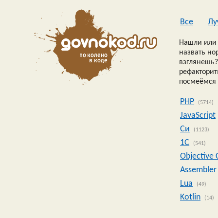
Все
Лу
Нашли или 
назвать но
взглянешь?
рефакторить
посмеёмся 
PHP
(5714)
JavaScript
Си
(1123)
1C
(541)
Objective 
Assembler
Lua
(49)
Kotlin
(14)