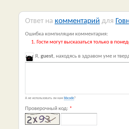
Ответ на
комментарий
для
Гов
Ошибка компиляции комментария:
Гости могут высказаться только в понед
Я,
guest
, находясь в здравом уме и тве
А не использовать ли нам
bbcode
?
Проверочный код:
*