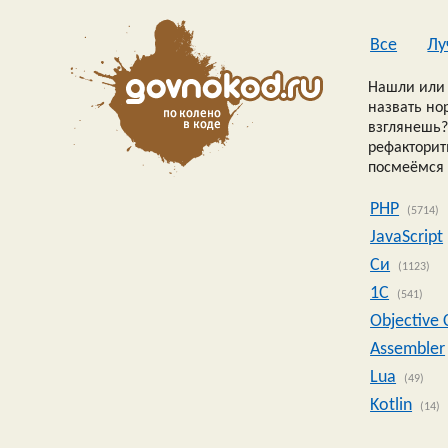
Все
Лу
Нашли или 
назвать но
взглянешь?
рефакторить
посмеёмся 
PHP
(5714)
JavaScript
Си
(1123)
1C
(541)
Objective 
Assembler
Lua
(49)
Kotlin
(14)