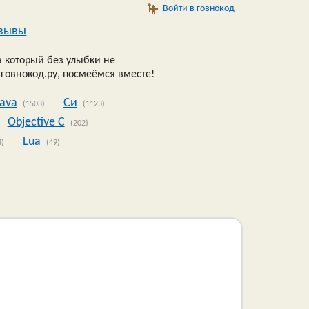
Войти в говнокод
зывы
 который без улыбки не
 говнокод.ру, посмеёмся вместе!
Java
Си
(1503)
(1123)
Objective C
(202)
Lua
8)
(49)