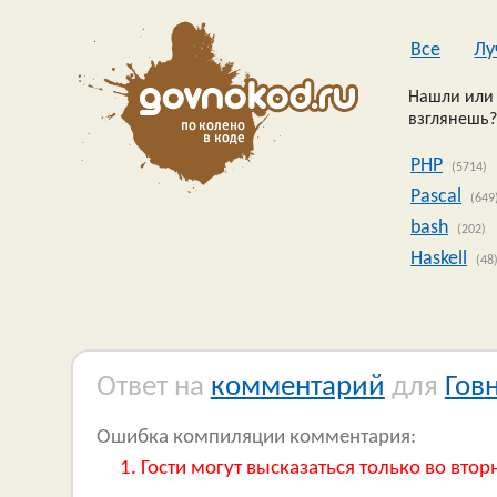
Все
Лу
Нашли или 
взглянешь?
PHP
(5714)
Pascal
(649
bash
(202)
Haskell
(48
Ответ на
комментарий
для
Гов
Ошибка компиляции комментария:
Гости могут высказаться только во втор