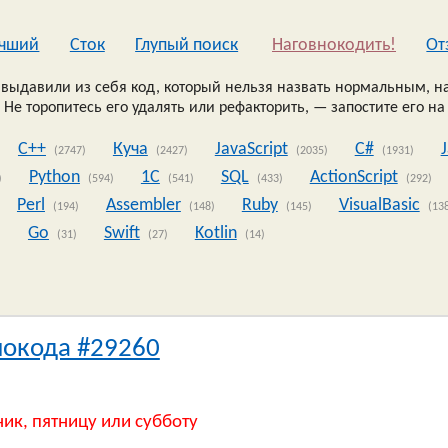
чший
Сток
Глупый поиск
Наговнокодить!
Oт
выдавили из себя код, который нельзя назвать нормальным, на
 Не торопитесь его удалять или рефакторить, — запостите его на
C++
Куча
JavaScript
C#
(2747)
(2427)
(2035)
(1931)
Python
1C
SQL
ActionScript
)
(594)
(541)
(433)
(292)
Perl
Assembler
Ruby
VisualBasic
(194)
(148)
(145)
(13
Go
Swift
Kotlin
)
(31)
(27)
(14)
нокода #29260
ник, пятницу или субботу