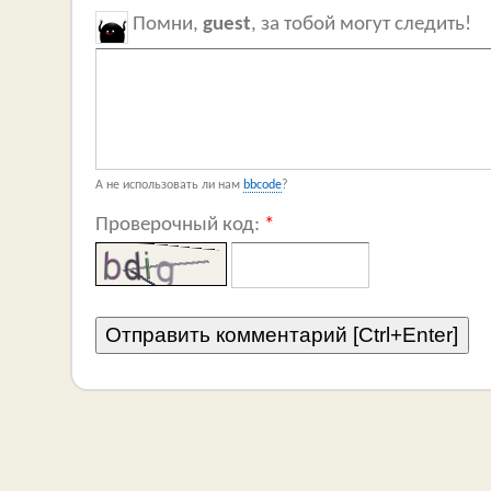
Помни,
guest
, за тобой могут следить!
А не использовать ли нам
bbcode
?
Проверочный код:
*