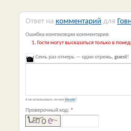
Ответ на
комментарий
для
Гов
Ошибка компиляции комментария:
Гости могут высказаться только в понед
Семь раз отмерь — один отрежь,
guest
!
А не использовать ли нам
bbcode
?
Проверочный код:
*