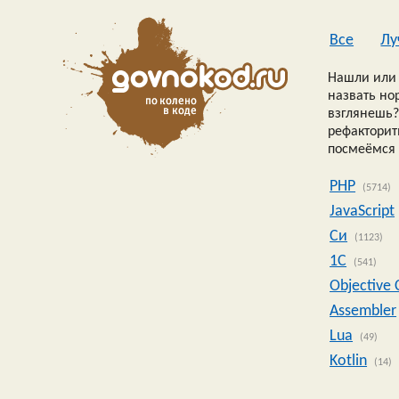
Все
Лу
Нашли или 
назвать но
взглянешь?
рефакторить
посмеёмся 
PHP
(5714)
JavaScript
Си
(1123)
1C
(541)
Objective 
Assembler
Lua
(49)
Kotlin
(14)