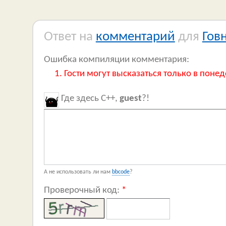
Ответ на
комментарий
для
Гов
Ошибка компиляции комментария:
Гости могут высказаться только в понед
Где здесь C++,
guest
?!
А не использовать ли нам
bbcode
?
Проверочный код:
*