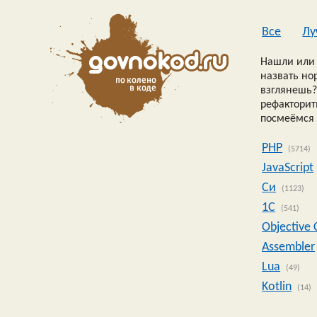
Все
Лу
Нашли или 
назвать но
взглянешь?
рефакторить
посмеёмся 
PHP
(5714)
JavaScript
Си
(1123)
1C
(541)
Objective 
Assembler
Lua
(49)
Kotlin
(14)