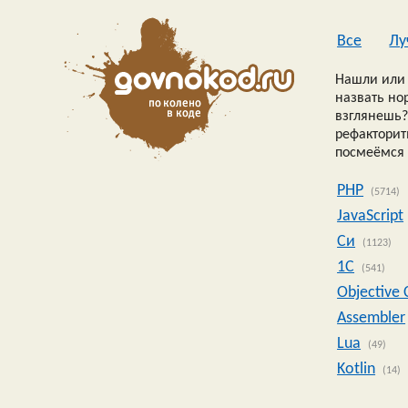
Все
Лу
Нашли или 
назвать но
взглянешь?
рефакторить
посмеёмся 
PHP
(5714)
JavaScript
Си
(1123)
1C
(541)
Objective 
Assembler
Lua
(49)
Kotlin
(14)