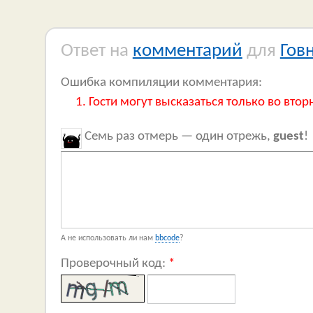
Ответ на
комментарий
для
Гов
Ошибка компиляции комментария:
Гости могут высказаться только во втор
Семь раз отмерь — один отрежь,
guest
!
А не использовать ли нам
bbcode
?
Проверочный код:
*