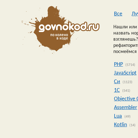
Все
Лу
Нашли или 
назвать но
взглянешь?
рефакторить
посмеёмся 
PHP
(5714)
JavaScript
Си
(1123)
1C
(541)
Objective 
Assembler
Lua
(49)
Kotlin
(14)