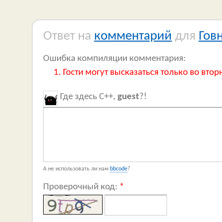
Ответ на
комментарий
для
Гов
Ошибка компиляции комментария:
Гости могут высказаться только во втор
Где здесь C++,
guest
?!
А не использовать ли нам
bbcode
?
Проверочный код:
*