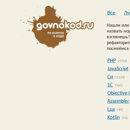
Все
Лу
Нашли или 
назвать но
взглянешь?
рефакторить
посмеёмся 
PHP
(5714)
JavaScript
Си
(1123)
1C
(541)
Objective 
Assembler
Lua
(49)
Kotlin
(14)