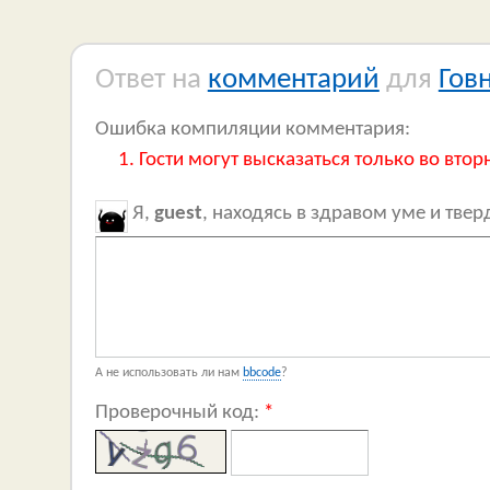
Ответ на
комментарий
для
Гов
Ошибка компиляции комментария:
Гости могут высказаться только во втор
Я,
guest
, находясь в здравом уме и тве
А не использовать ли нам
bbcode
?
Проверочный код:
*