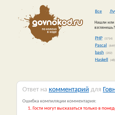
Все
Лу
Нашли или 
взглянешь?
PHP
(5714)
Pascal
(649
bash
(202)
Haskell
(48
Ответ на
комментарий
для
Гов
Ошибка компиляции комментария:
Гости могут высказаться только в понед