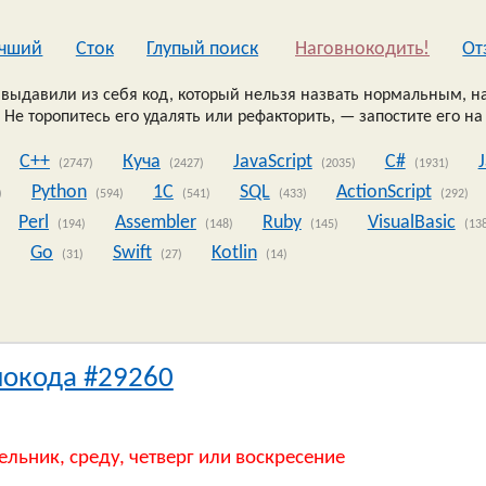
чший
Сток
Глупый поиск
Наговнокодить!
Oт
выдавили из себя код, который нельзя назвать нормальным, на
 Не торопитесь его удалять или рефакторить, — запостите его на
C++
Куча
JavaScript
C#
(2747)
(2427)
(2035)
(1931)
Python
1C
SQL
ActionScript
)
(594)
(541)
(433)
(292)
Perl
Assembler
Ruby
VisualBasic
(194)
(148)
(145)
(13
Go
Swift
Kotlin
)
(31)
(27)
(14)
нокода #29260
ельник, среду, четверг или воскресение