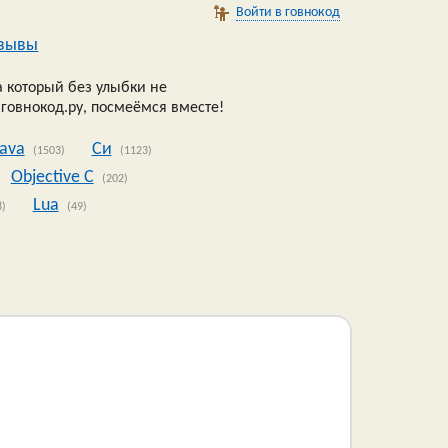
Войти в говнокод
зывы
 который без улыбки не
 говнокод.ру, посмеёмся вместе!
Java
Си
(1503)
(1123)
Objective C
(202)
Lua
8)
(49)