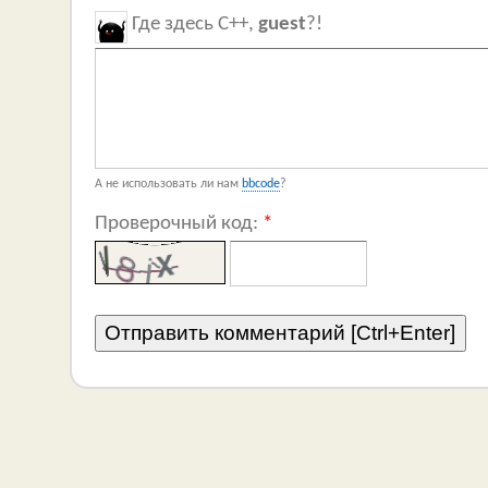
Где здесь C++,
guest
?!
А не использовать ли нам
bbcode
?
Проверочный код:
*