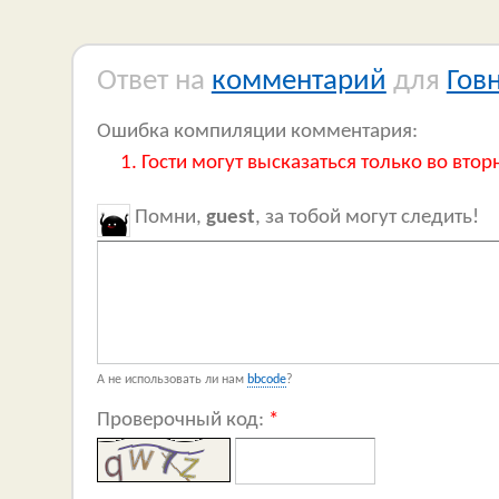
Ответ на
комментарий
для
Гов
Ошибка компиляции комментария:
Гости могут высказаться только во втор
Помни,
guest
, за тобой могут следить!
А не использовать ли нам
bbcode
?
Проверочный код:
*