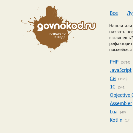
Все
Лу
Нашли или 
назвать но
взглянешь?
рефакторить
посмеёмся 
PHP
(5714)
JavaScript
Си
(1123)
1C
(541)
Objective 
Assembler
Lua
(49)
Kotlin
(14)