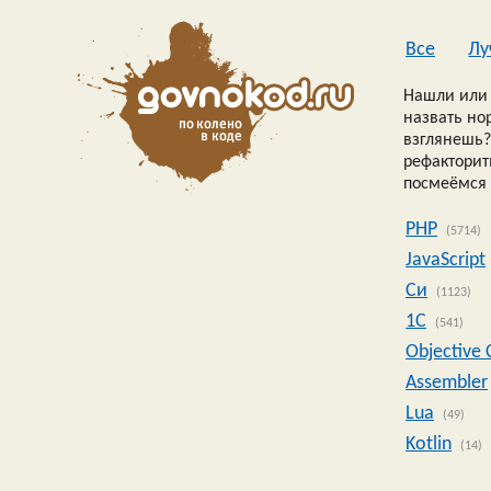
Все
Лу
Нашли или 
назвать но
взглянешь?
рефакторить
посмеёмся 
PHP
(5714)
JavaScript
Си
(1123)
1C
(541)
Objective 
Assembler
Lua
(49)
Kotlin
(14)