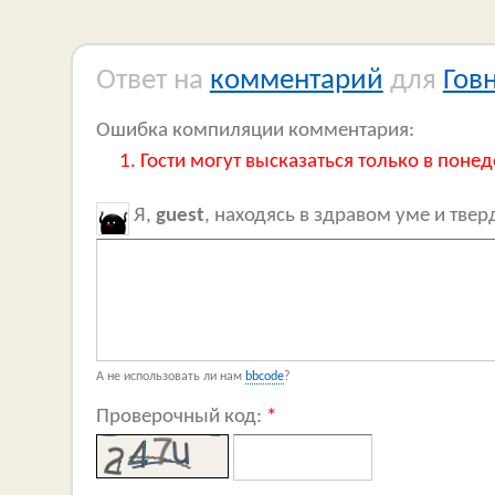
Ответ на
комментарий
для
Гов
Ошибка компиляции комментария:
Гости могут высказаться только в понед
Я,
guest
, находясь в здравом уме и тве
А не использовать ли нам
bbcode
?
Проверочный код:
*