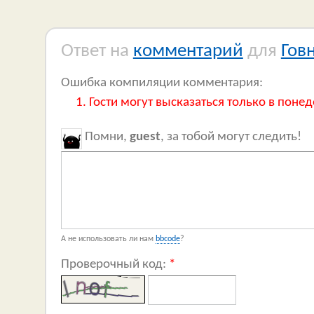
Ответ на
комментарий
для
Гов
Ошибка компиляции комментария:
Гости могут высказаться только в понед
Помни,
guest
, за тобой могут следить!
А не использовать ли нам
bbcode
?
Проверочный код:
*