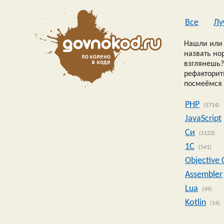
Все
Лу
Нашли или 
назвать но
взглянешь?
рефакторить
посмеёмся 
PHP
(5714)
JavaScript
Си
(1123)
1C
(541)
Objective 
Assembler
Lua
(49)
Kotlin
(14)