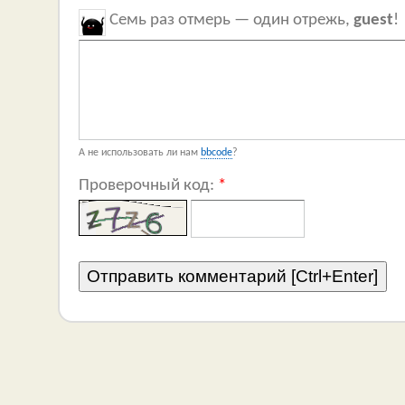
Семь раз отмерь — один отрежь,
guest
!
А не использовать ли нам
bbcode
?
Проверочный код:
*