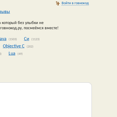
Войти в говнокод
зывы
 который без улыбки не
 говнокод.ру, посмеёмся вместе!
Java
Си
(1503)
(1123)
Objective C
(202)
Lua
8)
(49)