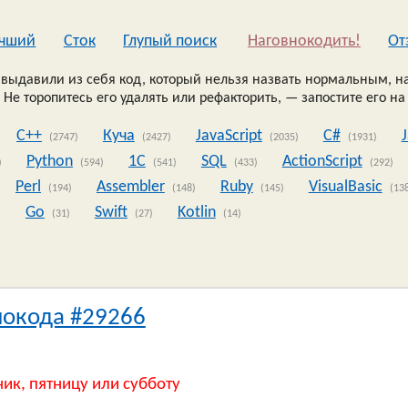
чший
Сток
Глупый поиск
Наговнокодить!
Oт
выдавили из себя код, который нельзя назвать нормальным, на
 Не торопитесь его удалять или рефакторить, — запостите его на
C++
Куча
JavaScript
C#
(2747)
(2427)
(2035)
(1931)
Python
1C
SQL
ActionScript
)
(594)
(541)
(433)
(292)
Perl
Assembler
Ruby
VisualBasic
(194)
(148)
(145)
(13
Go
Swift
Kotlin
)
(31)
(27)
(14)
нокода #29266
ник, пятницу или субботу