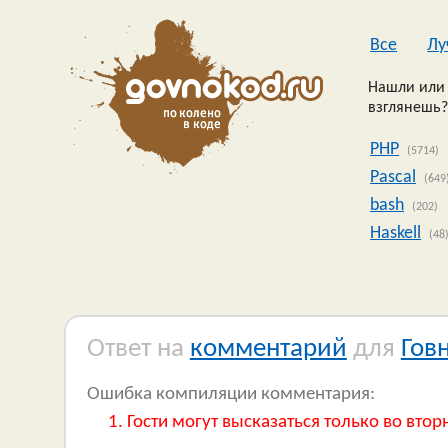
Все
Лу
Нашли или 
взглянешь?
PHP
(5714)
Pascal
(649
bash
(202)
Haskell
(48
Ответ на
комментарий
для
Гов
Ошибка компиляции комментария:
Гости могут высказаться только во втор