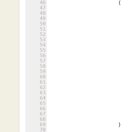
46
			{

47
48
49
50
51
52
53
54
55
					CURLOPT_RETURNTRANSFE
56
					CURLOPT_POST =
57
58
59
				]);
60
61
62
63
64
65
66
67
68
69
			}

70