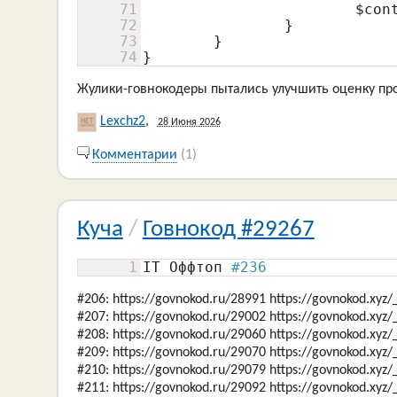
71
$con
72
		}

73
	}

74
}
Жулики-говнокодеры пытались улучшить оценку пр
Lexchz2
,
28 Июня 2026
Комментарии
(1)
Куча
/
Говнокод #29267
1
IT Оффтоп 
#236
#206: https://govnokod.ru/28991 https://govnokod.xyz
#207: https://govnokod.ru/29002 https://govnokod.xyz
#208: https://govnokod.ru/29060 https://govnokod.xyz
#209: https://govnokod.ru/29070 https://govnokod.xyz
#210: https://govnokod.ru/29079 https://govnokod.xyz
#211: https://govnokod.ru/29092 https://govnokod.xyz