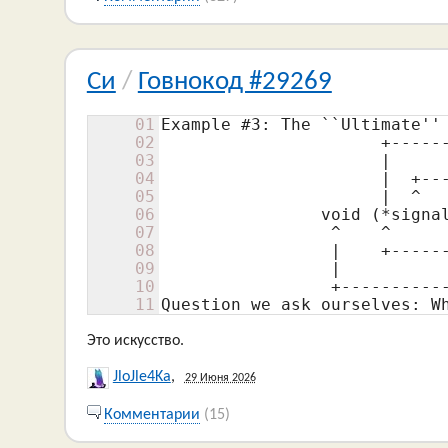
Си
/
Говнокод #29269
01
Example #3: The ``Ultimate''

02
                      +------
03
                      |      
04
                      |  +---
05
                      |  ^   
06
                void (*signal
07
                 ^    ^      
08
                 |    +------
09
                 |           
10
                 +-----------
11
Question we ask ourselves: W
Это искусство.
JloJle4Ka
,
29 Июня 2026
Комментарии
(15)