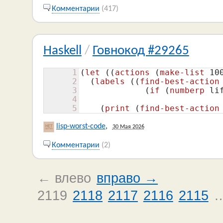
Комментарии
(417)
Haskell
/
Говнокод #29265
1
(
let
(
(
actions
(
make-list
10
2
(
labels
(
(
find-best-action
3
(
if
(
numberp
 li
4
5
(
print
(
find-best-action
lisp-worst-code
,
30 Мая 2026
Комментарии
(2)
← влево
вправо →
2119
2118
2117
2116
2115