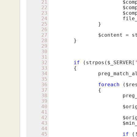
21
$com
22
$com
23
$com
24
			fi
25
		}

26
27
$content
 = s
28
	}

29
30
31
32
if
 (strpos(
$_SERVER
[
33
	{

34
		preg_match_a
35
36
foreach
 (
$re
37
		{

38
			pr
39
40
$ori
41
42
$ori
43
$min
44
45
if
 (