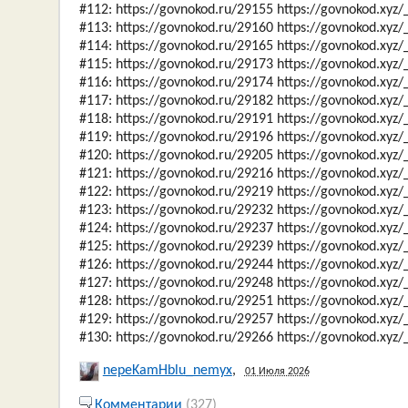
#112: https://govnokod.ru/29155 https://govnokod.xyz
#113: https://govnokod.ru/29160 https://govnokod.xyz
#114: https://govnokod.ru/29165 https://govnokod.xyz
#115: https://govnokod.ru/29173 https://govnokod.xyz
#116: https://govnokod.ru/29174 https://govnokod.xyz
#117: https://govnokod.ru/29182 https://govnokod.xyz
#118: https://govnokod.ru/29191 https://govnokod.xyz
#119: https://govnokod.ru/29196 https://govnokod.xyz
#120: https://govnokod.ru/29205 https://govnokod.xyz
#121: https://govnokod.ru/29216 https://govnokod.xyz
#122: https://govnokod.ru/29219 https://govnokod.xyz
#123: https://govnokod.ru/29232 https://govnokod.xyz
#124: https://govnokod.ru/29237 https://govnokod.xyz
#125: https://govnokod.ru/29239 https://govnokod.xyz
#126: https://govnokod.ru/29244 https://govnokod.xyz
#127: https://govnokod.ru/29248 https://govnokod.xyz
#128: https://govnokod.ru/29251 https://govnokod.xyz
#129: https://govnokod.ru/29257 https://govnokod.xyz
#130: https://govnokod.ru/29266 https://govnokod.xyz
nepeKamHblu_nemyx
,
01 Июля 2026
Комментарии
(327)