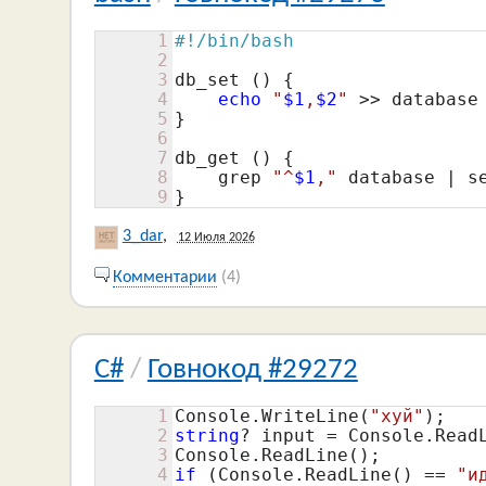
1
#!/bin/bash
2
3
db_set () {

4
echo
"
$1
,
$2
"
 >> database

5
}

6
7
db_get () {

8
    grep 
"^
$1
,"
 database | s
9
}
3_dar
,
12 Июля 2026
Комментарии
(4)
C#
/
Говнокод #29272
1
Console.WriteLine(
"хуй"
2
string
? input = Console.ReadL
3
4
if
 (Console.ReadLine() == 
"и