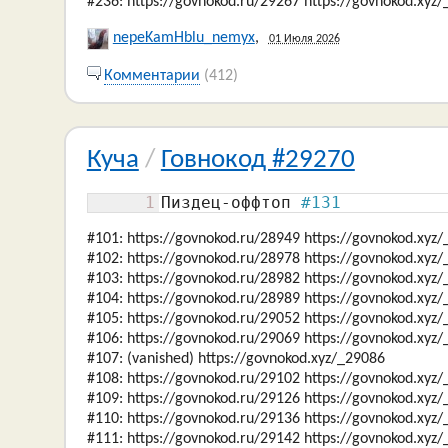
#236: https://govnokod.ru/29267 https://govnokod.xyz
nepeKamHblu_nemyx
,
01 Июля 2026
Комментарии
(412)
Куча
/
Говнокод #29270
1
Пиздец-оффтоп 
#131
#101: https://govnokod.ru/28949 https://govnokod.xyz
#102: https://govnokod.ru/28978 https://govnokod.xyz
#103: https://govnokod.ru/28982 https://govnokod.xyz
#104: https://govnokod.ru/28989 https://govnokod.xyz
#105: https://govnokod.ru/29052 https://govnokod.xyz
#106: https://govnokod.ru/29069 https://govnokod.xyz
#107: (vanished) https://govnokod.xyz/_29086
#108: https://govnokod.ru/29102 https://govnokod.xyz
#109: https://govnokod.ru/29126 https://govnokod.xyz
#110: https://govnokod.ru/29136 https://govnokod.xyz
#111: https://govnokod.ru/29142 https://govnokod.xyz