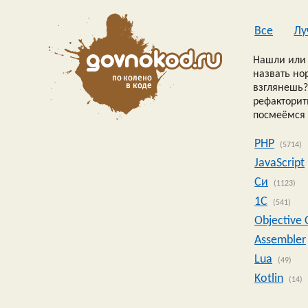
Все
Лу
Нашли или 
назвать но
взглянешь?
рефакторить
посмеёмся 
PHP
(5714)
JavaScript
Си
(1123)
1C
(541)
Objective 
Assembler
Lua
(49)
Kotlin
(14)