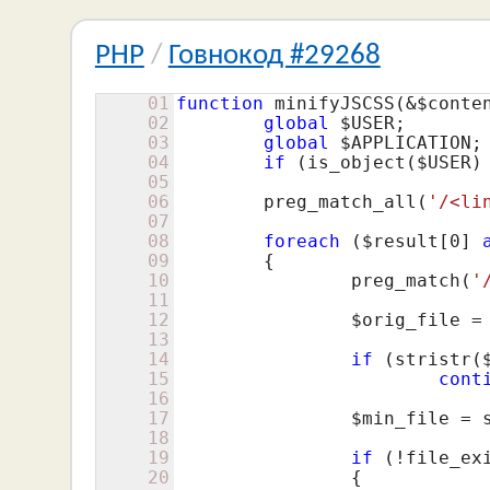
PHP
/
Говнокод #29268
01
function
 minifyJSCSS(&
$conte
02
global
$USER
;

03
global
$APPLICATION
;

04
if
 (is_object(
$USER
)
05
06
	preg_match_all(
'/<li
07
08
foreach
 (
$result
[
0
] 
09
	{

10
		preg_match(
'
11
12
$orig_file
 =
13
14
if
 (stristr(
15
cont
16
17
$min_file
 = 
18
19
if
 (!file_ex
20
		{
