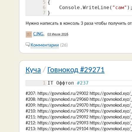
5
{

6
    Console.WriteLine(
"сам"
);
7
}
Нужно написать в консоль 3 раза чтобы получить от
CJNG
,
03 Июля 2026
Комментарии
(26)
Куча
/
Говнокод #29271
1
IT Оффтоп 
#237
#207: https://govnokod.ru/29002 https://govnokod.xyz
#208: https://govnokod.ru/29060 https://govnokod.xyz
#209: https://govnokod.ru/29070 https://govnokod.xyz
#210: https://govnokod.ru/29079 https://govnokod.xyz
#211: https://govnokod.ru/29092 https://govnokod.xyz
#212: https://govnokod.ru/29093 https://govnokod.xyz
#213: https://govnokod.ru/29104 https://govnokod.xyz