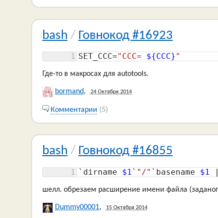
bash
/
Говнокод #16923
1
SET_CCC=
"CCC= 
${CCC}
"
Где-то в макросах для autotools.
bormand
,
24 Октября 2014
Комментарии
(5)
bash
/
Говнокод #16855
1
`dirname 
$1
`
"/"
`basename 
$1
 
шелл. обрезаем расширение имени файла (заданого
Dummy00001
,
15 Октября 2014