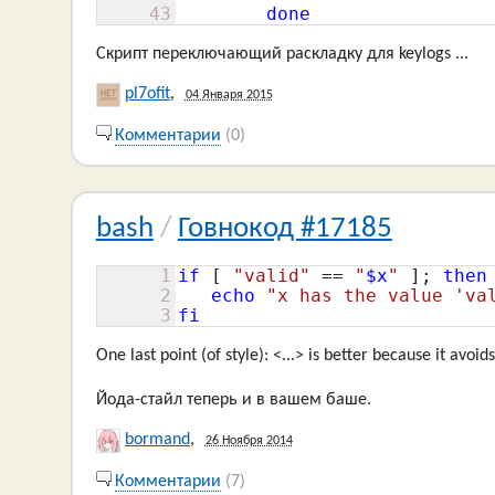
43
done
Скрипт переключающий раскладку для keylogs ...
pl7ofit
,
04 Января 2015
Комментарии
(0)
bash
/
Говнокод #17185
1
if
[ 
"valid"
 == 
"
$x
"
 ]
; 
then
2
echo
"x has the value 'va
3
fi
One last point (of style): <...> is better because it avoids
Йода-стайл теперь и в вашем баше.
bormand
,
26 Ноября 2014
Комментарии
(7)