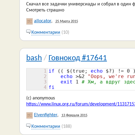
Скачал все задачки универсиады и собрал в один 
Смотреть страшно
allocator
,
25 Марта 2015
Комментарии
(10)
bash
/
Говнокод #17641
1
if
 (( $(
true
; 
echo
 $?) != 
0
 
2
echo
 >&
2
"Oops, we're ru
3
exit
1
# Хм, а вдруг зде
4
fi
(c) anonymous
https://www.linux.org.ru/forum/development/113171
Elvenfighter
,
13 Февраля 2015
Комментарии
(188)