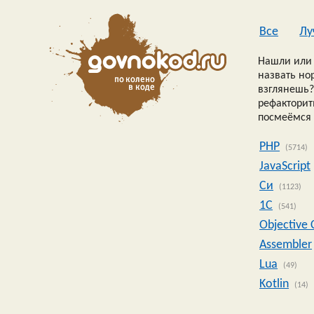
Все
Лу
Нашли или 
назвать но
взглянешь?
рефакторить
посмеёмся 
PHP
(5714)
JavaScript
Си
(1123)
1C
(541)
Objective 
Assembler
Lua
(49)
Kotlin
(14)