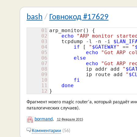
bash
/
Говнокод #17629
01
arp_monitor() {

02
echo
"ARP monitor starte
03
    tcpdump -l -n -i 
$LAN_IF
04
if
[ 
"
$GATEWAY
"
 == 
"
05
echo
"Got ARP co
06
else
07
echo
"Got ARP re
08
            ip addr add 
"
$GA
09
            ip route add 
"
$C
10
fi
11
done
12
}
Фрагмент моего magic router'а, который раздаёт ин
паталогических случаев).
bormand
,
12 Февраля 2015
Комментарии
(56)