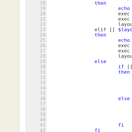
18
then
19
echo
20
			exec logkeys -k&

21
			exec logkeys -s --no-func-keys -o /var/log/key.log&

22
			la
23
		elif 
[[ 
$lay
24
then
25
echo
26
			exec logkeys -k&

27
			exec logkeys -m /etc/logkeys/ru.map -s --no-func-keys -o /var/log/key.log&

28
			la
29
else
30
if
[
31
then
32
33
				exec logkeys -
34
				exec logkeys -m /etc/logkeys/ru.map -s --no-func-keys -o /var/log/
35
36
else
37
38
				exec logkeys -
39
				exec logkeys -s --no-func-keys -o /var/log/key
40
41
fi
42
fi