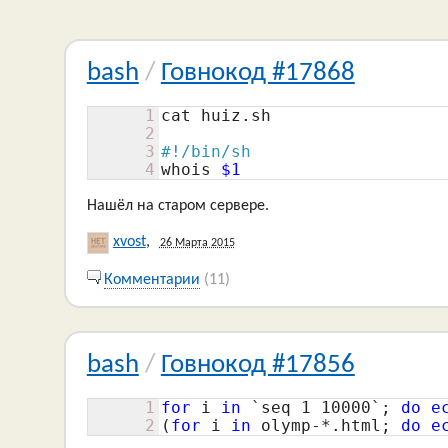
bash
/
Говнокод #17868
1
cat huiz.sh

2
3
#!/bin/sh
4
whois 
$1
Нашёл на старом сервере.
xvost
,
26 Марта 2015
Комментарии
(11)
bash
/
Говнокод #17856
1
for
 i 
in
 `seq 
1
10000
`; 
do
e
2
(
for
 i 
in
 olymp-*.html; 
do
e