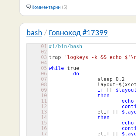
Комментарии
(5)
bash
/
Говнокод #17399
01
#!/bin/bash
02
03
trap 
"logkeys -k && echo $'\
04
05
while
true
06
do
07
		sleep 
0.2
08
		layout=$(xs
09
if
[[ 
$layou
10
then
11
echo
12
cont
13
		elif 
[[ 
$lay
14
then
15
echo
16
cont
17
		elif 
[[ 
$lay