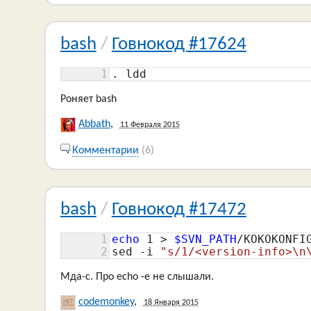
bash
/
Говнокод #17624
1
. ldd
Роняет bash
Abbath
,
11 Февраля 2015
Комментарии
(6)
bash
/
Говнокод #17472
1
echo
1
 > 
$SVN_PATH
/KOKOKONFIG
2
sed -i 
"s/1/<version-info>\n
Мда-с. Про echo -e не слышали.
codemonkey
,
18 Января 2015