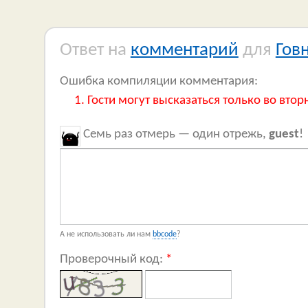
Ответ на
комментарий
для
Гов
Ошибка компиляции комментария:
Гости могут высказаться только во втор
Семь раз отмерь — один отрежь,
guest
!
А не использовать ли нам
bbcode
?
Проверочный код:
*