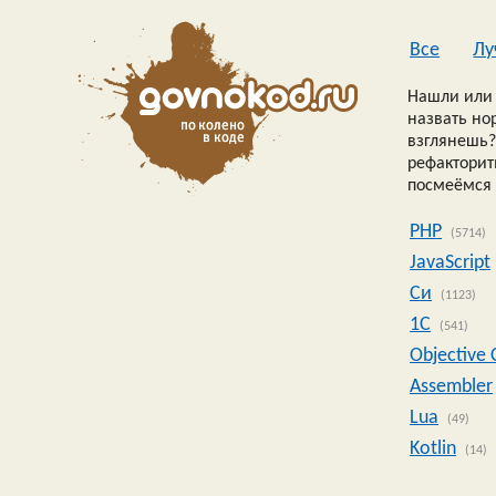
Все
Лу
Нашли или 
назвать но
взглянешь?
рефакторить
посмеёмся 
PHP
(5714)
JavaScript
Си
(1123)
1C
(541)
Objective 
Assembler
Lua
(49)
Kotlin
(14)