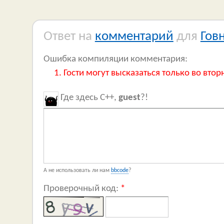
Ответ на
комментарий
для
Гов
Ошибка компиляции комментария:
Гости могут высказаться только во втор
Где здесь C++,
guest
?!
А не использовать ли нам
bbcode
?
Проверочный код:
*