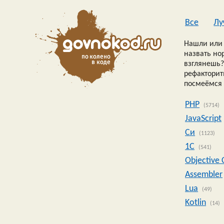
Все
Лу
Нашли или 
назвать но
взглянешь?
рефакторить
посмеёмся 
PHP
(5714)
JavaScript
Си
(1123)
1C
(541)
Objective 
Assembler
Lua
(49)
Kotlin
(14)