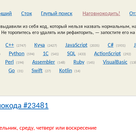
чший
Сток
Глупый поиск
Наговнокодить!
Oт
выдавили из себя код, который нельзя назвать нормальным, на
 Не торопитесь его удалять или рефакторить, — запостите его на
C++
Куча
JavaScript
C#
(2747)
(2427)
(2035)
(1931)
Python
1C
SQL
ActionScript
)
(594)
(541)
(433)
(292)
Perl
Assembler
Ruby
VisualBasic
(194)
(148)
(145)
(13
Go
Swift
Kotlin
)
(31)
(27)
(14)
нокода #23481
ельник, среду, четверг или воскресение