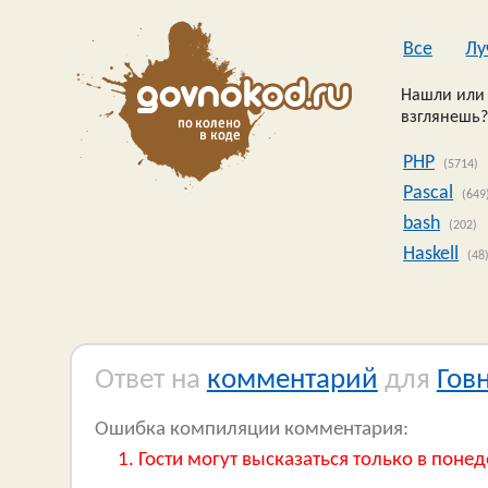
Все
Лу
Нашли или 
взглянешь?
PHP
(5714)
Pascal
(649
bash
(202)
Haskell
(48
Ответ на
комментарий
для
Гов
Ошибка компиляции комментария:
Гости могут высказаться только в понед