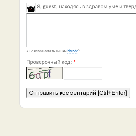
Я,
guest
, находясь в здравом уме и тве
А не использовать ли нам
bbcode
?
Проверочный код:
*