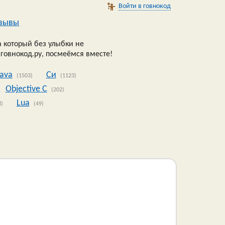
Войти в говнокод
зывы
 который без улыбки не
 говнокод.ру, посмеёмся вместе!
Java
Си
(1503)
(1123)
Objective C
(202)
Lua
8)
(49)