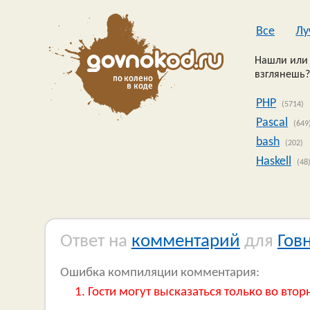
Все
Лу
Нашли или 
взглянешь?
PHP
(5714)
Pascal
(649
bash
(202)
Haskell
(48
Ответ на
комментарий
для
Гов
Ошибка компиляции комментария:
Гости могут высказаться только во втор