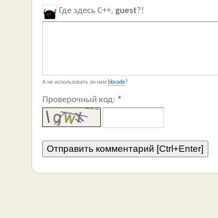
Где здесь C++,
guest
?!
А не использовать ли нам
bbcode
?
Проверочный код:
*