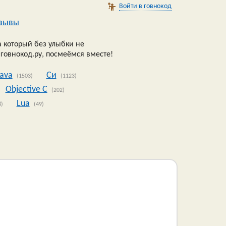
Войти в говнокод
зывы
 который без улыбки не
 говнокод.ру, посмеёмся вместе!
Java
Си
(1503)
(1123)
Objective C
(202)
Lua
8)
(49)