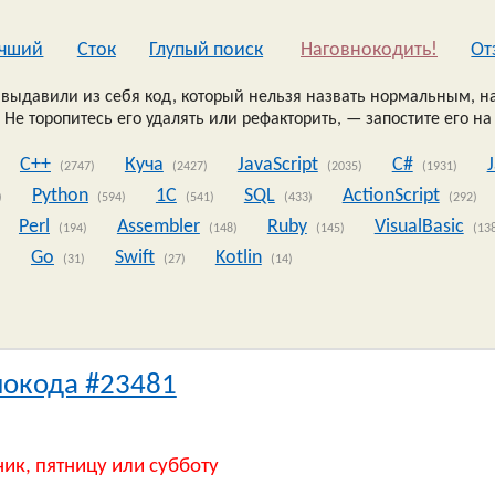
чший
Сток
Глупый поиск
Наговнокодить!
Oт
выдавили из себя код, который нельзя назвать нормальным, на
 Не торопитесь его удалять или рефакторить, — запостите его на
C++
Куча
JavaScript
C#
(2747)
(2427)
(2035)
(1931)
Python
1C
SQL
ActionScript
)
(594)
(541)
(433)
(292)
Perl
Assembler
Ruby
VisualBasic
(194)
(148)
(145)
(13
Go
Swift
Kotlin
)
(31)
(27)
(14)
нокода #23481
ник, пятницу или субботу