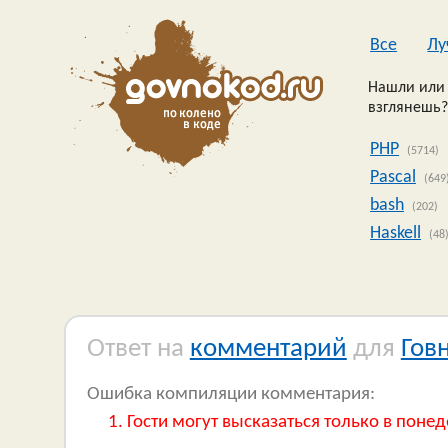
Все
Лу
Нашли или 
взглянешь?
PHP
(5714)
Pascal
(649
bash
(202)
Haskell
(48
Ответ на
комментарий
для
Гов
Ошибка компиляции комментария:
Гости могут высказаться только в понед