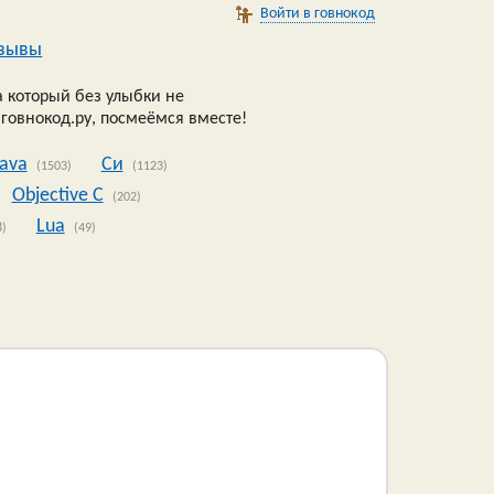
Войти в говнокод
зывы
 который без улыбки не
 говнокод.ру, посмеёмся вместе!
Java
Си
(1503)
(1123)
Objective C
(202)
Lua
8)
(49)