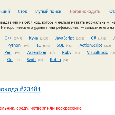
чший
Сток
Глупый поиск
Наговнокодить!
Oт
выдавили из себя код, который нельзя назвать нормальным, на
 Не торопитесь его удалять или рефакторить, — запостите его на
C++
Куча
JavaScript
C#
(2747)
(2427)
(2035)
(1931)
Python
1C
SQL
ActionScript
)
(594)
(541)
(433)
(292)
Perl
Assembler
Ruby
VisualBasic
(194)
(148)
(145)
(13
Go
Swift
Kotlin
)
(31)
(27)
(14)
нокода #23481
ельник, среду, четверг или воскресение