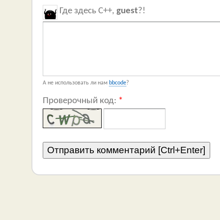
Где здесь C++,
guest
?!
А не использовать ли нам
bbcode
?
Проверочный код:
*