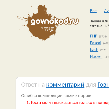
Все
Лу
Нашли или 
взглянешь?
PHP
(5714)
Pascal
(649
bash
(202)
Haskell
(48
Ответ на
комментарий
для
Гов
Ошибка компиляции комментария:
Гости могут высказаться только в понед