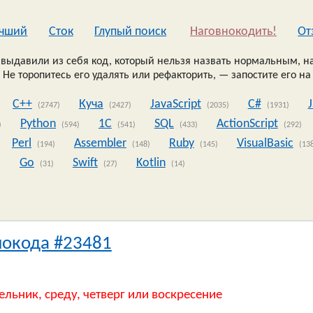
чший
Сток
Глупый поиск
Наговнокодить!
Oт
выдавили из себя код, который нельзя назвать нормальным, на
 Не торопитесь его удалять или рефакторить, — запостите его на
C++
Куча
JavaScript
C#
(2747)
(2427)
(2035)
(1931)
Python
1C
SQL
ActionScript
)
(594)
(541)
(433)
(292)
Perl
Assembler
Ruby
VisualBasic
(194)
(148)
(145)
(13
Go
Swift
Kotlin
)
(31)
(27)
(14)
нокода #23481
ельник, среду, четверг или воскресение