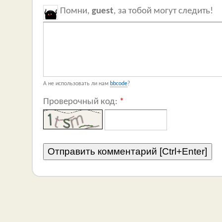
Помни,
guest
, за тобой могут следить!
А не использовать ли нам
bbcode
?
Проверочный код:
*