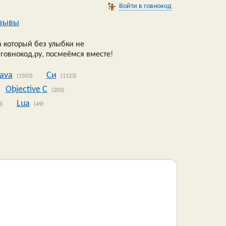
Войти в говнокод
зывы
 который без улыбки не
 говнокод.ру, посмеёмся вместе!
Java
Си
(1503)
(1123)
Objective C
(202)
Lua
8)
(49)