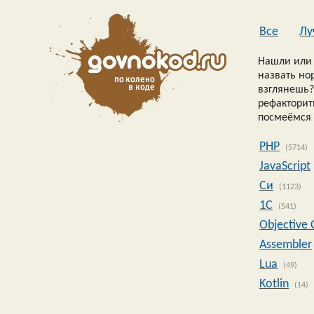
Все
Лу
Нашли или 
назвать но
взглянешь?
рефакторить
посмеёмся 
PHP
(5714)
JavaScript
Си
(1123)
1C
(541)
Objective 
Assembler
Lua
(49)
Kotlin
(14)