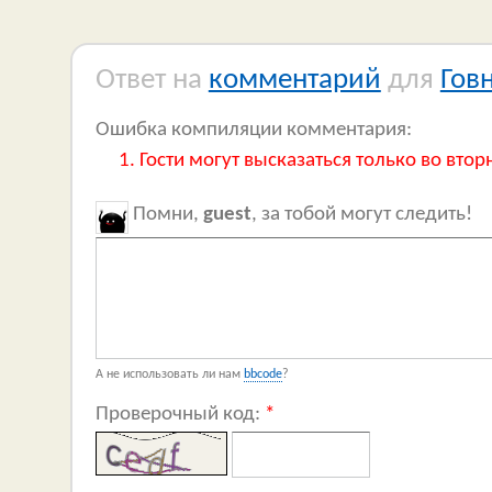
Ответ на
комментарий
для
Гов
Ошибка компиляции комментария:
Гости могут высказаться только во втор
Помни,
guest
, за тобой могут следить!
А не использовать ли нам
bbcode
?
Проверочный код:
*