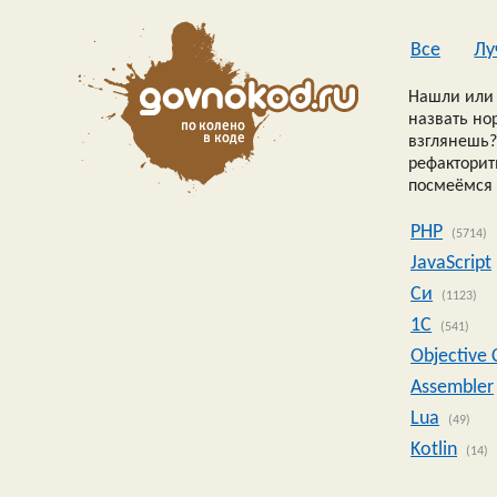
Все
Лу
Нашли или 
назвать но
взглянешь?
рефакторить
посмеёмся 
PHP
(5714)
JavaScript
Си
(1123)
1C
(541)
Objective 
Assembler
Lua
(49)
Kotlin
(14)