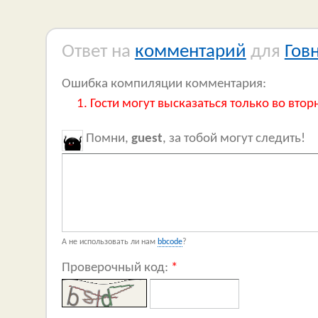
Ответ на
комментарий
для
Гов
Ошибка компиляции комментария:
Гости могут высказаться только во втор
Помни,
guest
, за тобой могут следить!
А не использовать ли нам
bbcode
?
Проверочный код:
*