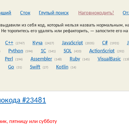
чший
Сток
Глупый поиск
Наговнокодить!
Oт
выдавили из себя код, который нельзя назвать нормальным, на
 Не торопитесь его удалять или рефакторить, — запостите его на
C++
Куча
JavaScript
C#
(2747)
(2427)
(2035)
(1931)
Python
1C
SQL
ActionScript
)
(594)
(541)
(433)
(292)
Perl
Assembler
Ruby
VisualBasic
(194)
(148)
(145)
(13
Go
Swift
Kotlin
)
(31)
(27)
(14)
нокода #23481
ник, пятницу или субботу