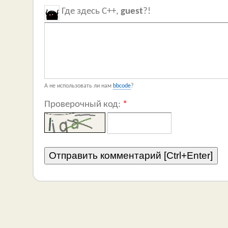
Где здесь C++,
guest
?!
А не использовать ли нам
bbcode
?
Проверочный код:
*