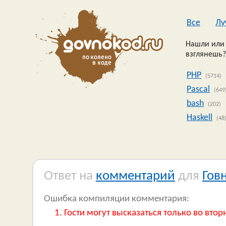
Все
Лу
Нашли или 
взглянешь?
PHP
(5714)
Pascal
(649
bash
(202)
Haskell
(48
Ответ на
комментарий
для
Гов
Ошибка компиляции комментария:
Гости могут высказаться только во втор