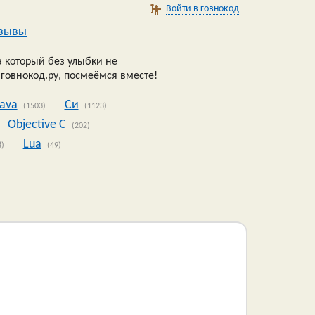
Войти в говнокод
зывы
 который без улыбки не
 говнокод.ру, посмеёмся вместе!
Java
Си
(1503)
(1123)
Objective C
(202)
Lua
8)
(49)