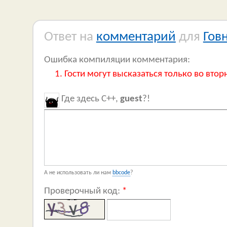
Ответ на
комментарий
для
Гов
Ошибка компиляции комментария:
Гости могут высказаться только во втор
Где здесь C++,
guest
?!
А не использовать ли нам
bbcode
?
Проверочный код:
*