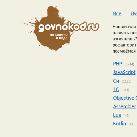
Все
Лу
Нашли или 
назвать но
взглянешь?
рефакторить
посмеёмся 
PHP
(5714)
JavaScript
Си
(1123)
1C
(541)
Objective 
Assembler
Lua
(49)
Kotlin
(14)