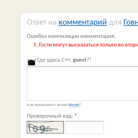
Ответ на
комментарий
для
Гов
Ошибка компиляции комментария:
Гости могут высказаться только во втор
Где здесь C++,
guest
?!
А не использовать ли нам
bbcode
?
Проверочный код:
*