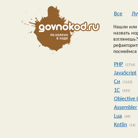
Все
Лу
Нашли или 
назвать но
взглянешь?
рефакторить
посмеёмся 
PHP
(5714)
JavaScript
Си
(1123)
1C
(541)
Objective 
Assembler
Lua
(49)
Kotlin
(14)