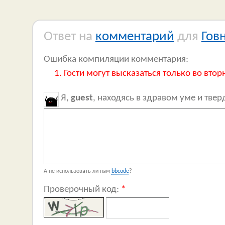
Ответ на
комментарий
для
Гов
Ошибка компиляции комментария:
Гости могут высказаться только во втор
Я,
guest
, находясь в здравом уме и тве
А не использовать ли нам
bbcode
?
Проверочный код:
*