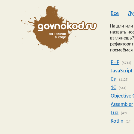
Все
Лу
Нашли или 
назвать но
взглянешь?
рефакторить
посмеёмся 
PHP
(5714)
JavaScript
Си
(1123)
1C
(541)
Objective 
Assembler
Lua
(49)
Kotlin
(14)