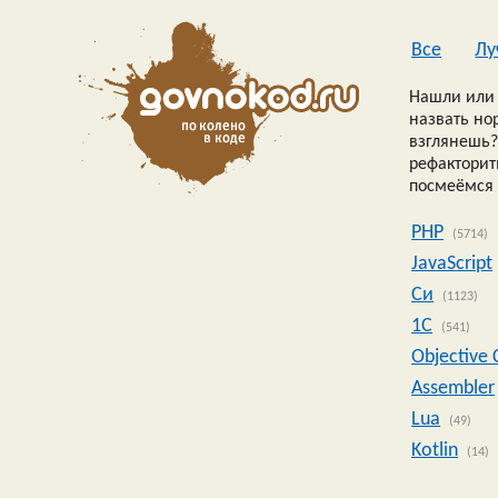
Все
Лу
Нашли или 
назвать но
взглянешь?
рефакторить
посмеёмся 
PHP
(5714)
JavaScript
Си
(1123)
1C
(541)
Objective 
Assembler
Lua
(49)
Kotlin
(14)