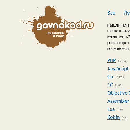
Все
Лу
Нашли или 
назвать но
взглянешь?
рефакторить
посмеёмся 
PHP
(5714)
JavaScript
Си
(1123)
1C
(541)
Objective 
Assembler
Lua
(49)
Kotlin
(14)