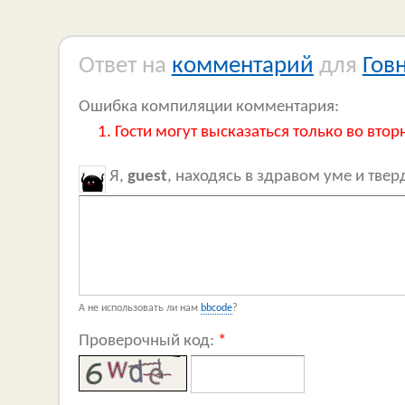
Ответ на
комментарий
для
Гов
Ошибка компиляции комментария:
Гости могут высказаться только во втор
Я,
guest
, находясь в здравом уме и тве
А не использовать ли нам
bbcode
?
Проверочный код:
*