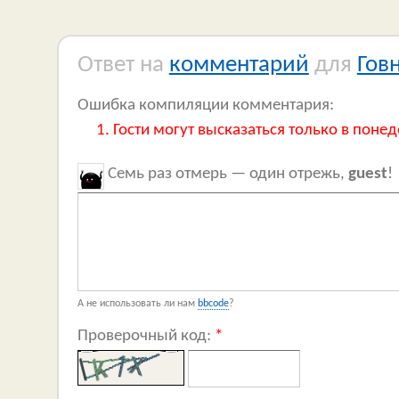
Ответ на
комментарий
для
Гов
Ошибка компиляции комментария:
Гости могут высказаться только в понед
Семь раз отмерь — один отрежь,
guest
!
А не использовать ли нам
bbcode
?
Проверочный код:
*