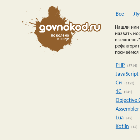
Все
Лу
Нашли или 
назвать но
взглянешь?
рефакторить
посмеёмся 
PHP
(5714)
JavaScript
Си
(1123)
1C
(541)
Objective 
Assembler
Lua
(49)
Kotlin
(14)