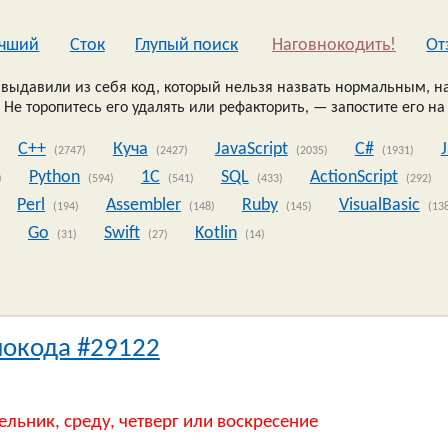
чший
Сток
Глупый поиск
Наговнокодить!
Oт
выдавили из себя код, который нельзя назвать нормальным, на
 Не торопитесь его удалять или рефакторить, — запостите его на
C++
Куча
JavaScript
C#
(2747)
(2427)
(2035)
(1931)
Python
1C
SQL
ActionScript
)
(594)
(541)
(433)
(292)
Perl
Assembler
Ruby
VisualBasic
(194)
(148)
(145)
(13
Go
Swift
Kotlin
)
(31)
(27)
(14)
нокода #29122
ельник, среду, четверг или воскресение