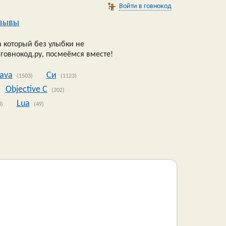
Войти в говнокод
зывы
 который без улыбки не
 говнокод.ру, посмеёмся вместе!
Java
Си
(1503)
(1123)
Objective C
(202)
Lua
8)
(49)