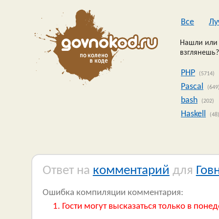
Все
Лу
Нашли или 
взглянешь?
PHP
(5714)
Pascal
(649
bash
(202)
Haskell
(48
Ответ на
комментарий
для
Гов
Ошибка компиляции комментария:
Гости могут высказаться только в понед