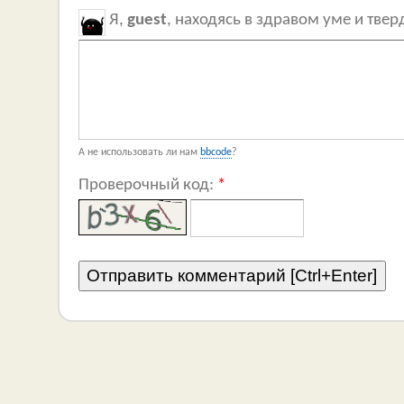
Я,
guest
, находясь в здравом уме и тве
А не использовать ли нам
bbcode
?
Проверочный код:
*