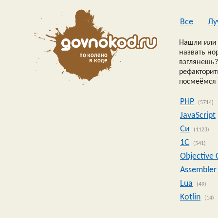
Все
Лу
Нашли или 
назвать но
взглянешь?
рефакторить
посмеёмся 
PHP
(5714)
JavaScript
Си
(1123)
1C
(541)
Objective 
Assembler
Lua
(49)
Kotlin
(14)