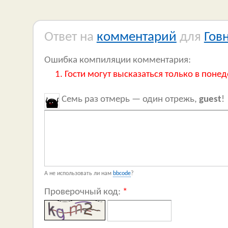
Ответ на
комментарий
для
Гов
Ошибка компиляции комментария:
Гости могут высказаться только в понед
Семь раз отмерь — один отрежь,
guest
!
А не использовать ли нам
bbcode
?
Проверочный код:
*