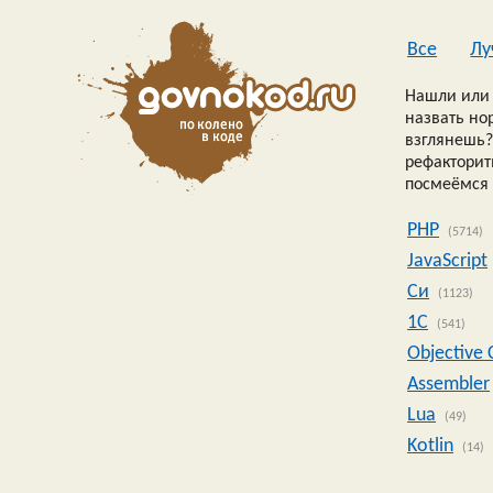
Все
Лу
Нашли или 
назвать но
взглянешь?
рефакторить
посмеёмся 
PHP
(5714)
JavaScript
Си
(1123)
1C
(541)
Objective 
Assembler
Lua
(49)
Kotlin
(14)