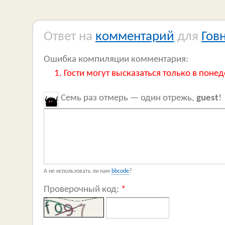
Ответ на
комментарий
для
Гов
Ошибка компиляции комментария:
Гости могут высказаться только в понед
Семь раз отмерь — один отрежь,
guest
!
А не использовать ли нам
bbcode
?
Проверочный код:
*