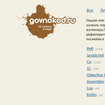
Все
Лу
Нашли или 
назвать но
взглянешь?
рефакторить
посмеёмся 
PHP
(5714)
JavaScript
Си
(1123)
1C
(541)
Objective 
Assembler
Lua
(49)
Kotlin
(14)