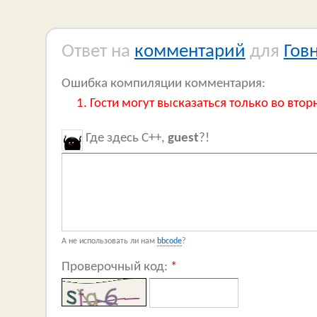
Ответ на
комментарий
для
Гов
Ошибка компиляции комментария:
Гости могут высказаться только во втор
Где здесь C++,
guest
?!
А не использовать ли нам
bbcode
?
Проверочный код:
*