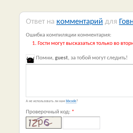
Ответ на
комментарий
для
Гов
Ошибка компиляции комментария:
Гости могут высказаться только во втор
Помни,
guest
, за тобой могут следить!
А не использовать ли нам
bbcode
?
Проверочный код:
*