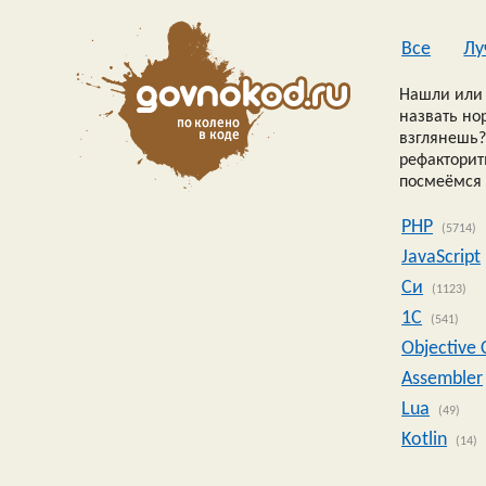
Все
Лу
Нашли или 
назвать но
взглянешь?
рефакторить
посмеёмся 
PHP
(5714)
JavaScript
Си
(1123)
1C
(541)
Objective 
Assembler
Lua
(49)
Kotlin
(14)