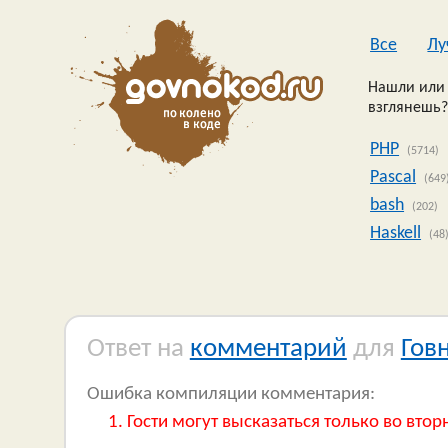
Все
Лу
Нашли или 
взглянешь?
PHP
(5714)
Pascal
(649
bash
(202)
Haskell
(48
Ответ на
комментарий
для
Гов
Ошибка компиляции комментария:
Гости могут высказаться только во втор