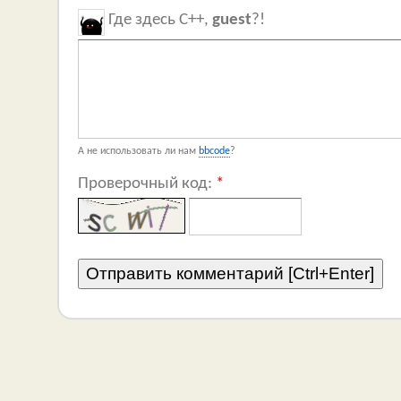
Где здесь C++,
guest
?!
А не использовать ли нам
bbcode
?
Проверочный код:
*