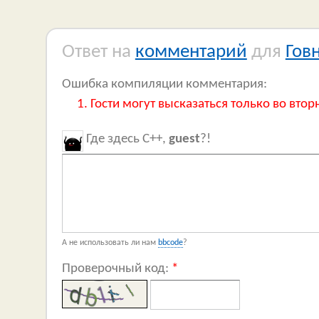
Ответ на
комментарий
для
Гов
Ошибка компиляции комментария:
Гости могут высказаться только во втор
Где здесь C++,
guest
?!
А не использовать ли нам
bbcode
?
Проверочный код:
*