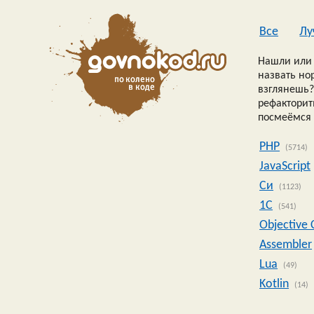
Все
Лу
Нашли или 
назвать но
взглянешь?
рефакторить
посмеёмся 
PHP
(5714)
JavaScript
Си
(1123)
1C
(541)
Objective 
Assembler
Lua
(49)
Kotlin
(14)