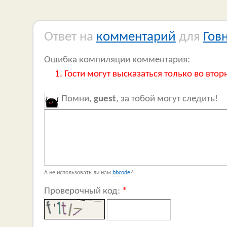
Ответ на
комментарий
для
Гов
Ошибка компиляции комментария:
Гости могут высказаться только во втор
Помни,
guest
, за тобой могут следить!
А не использовать ли нам
bbcode
?
Проверочный код:
*