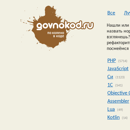
Все
Лу
Нашли или 
назвать но
взглянешь?
рефакторить
посмеёмся 
PHP
(5714)
JavaScript
Си
(1123)
1C
(541)
Objective 
Assembler
Lua
(49)
Kotlin
(14)