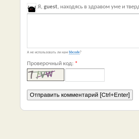
Я,
guest
, находясь в здравом уме и тве
А не использовать ли нам
bbcode
?
Проверочный код:
*