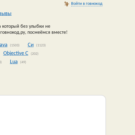
Войти в говнокод
зывы
 который без улыбки не
 говнокод.ру, посмеёмся вместе!
Java
Си
(1503)
(1123)
Objective C
(202)
Lua
8)
(49)