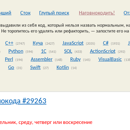
чший
Сток
Глупый поиск
Наговнокодить!
Oт
выдавили из себя код, который нельзя назвать нормальным, на
 Не торопитесь его удалять или рефакторить, — запостите его на
C++
Куча
JavaScript
C#
(2747)
(2427)
(2035)
(1931)
Python
1C
SQL
ActionScript
)
(594)
(541)
(433)
(292)
Perl
Assembler
Ruby
VisualBasic
(194)
(148)
(145)
(13
Go
Swift
Kotlin
)
(31)
(27)
(14)
нокода #29263
ельник, среду, четверг или воскресение