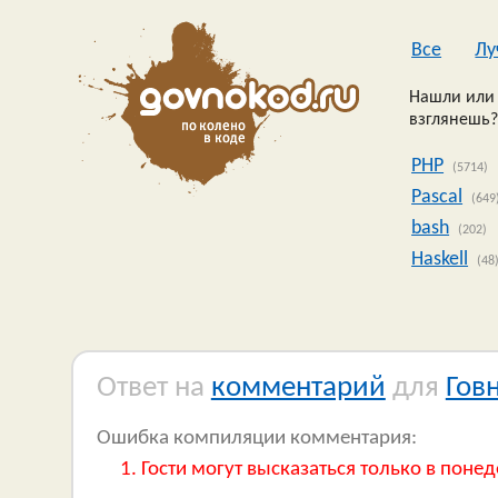
Все
Лу
Нашли или 
взглянешь?
PHP
(5714)
Pascal
(649
bash
(202)
Haskell
(48
Ответ на
комментарий
для
Гов
Ошибка компиляции комментария:
Гости могут высказаться только в понед