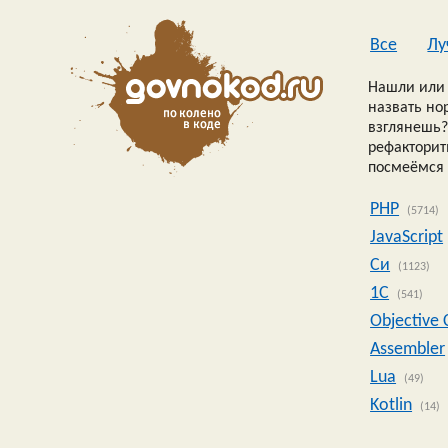
Все
Лу
Нашли или 
назвать но
взглянешь?
рефакторить
посмеёмся 
PHP
(5714)
JavaScript
Си
(1123)
1C
(541)
Objective 
Assembler
Lua
(49)
Kotlin
(14)