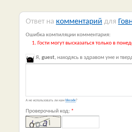
Ответ на
комментарий
для
Гов
Ошибка компиляции комментария:
Гости могут высказаться только в понед
Я,
guest
, находясь в здравом уме и тве
А не использовать ли нам
bbcode
?
Проверочный код:
*