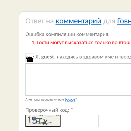
Ответ на
комментарий
для
Гов
Ошибка компиляции комментария:
Гости могут высказаться только во втор
Я,
guest
, находясь в здравом уме и тве
А не использовать ли нам
bbcode
?
Проверочный код:
*