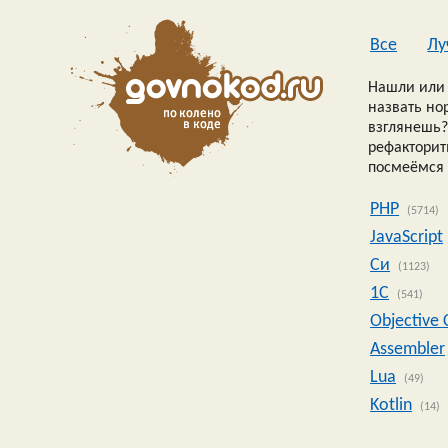
Все
Лу
Нашли или 
назвать но
взглянешь?
рефакторить
посмеёмся 
PHP
(5714)
JavaScript
Си
(1123)
1C
(541)
Objective 
Assembler
Lua
(49)
Kotlin
(14)