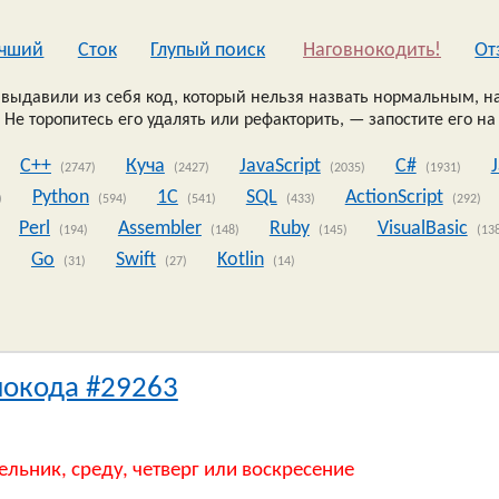
чший
Сток
Глупый поиск
Наговнокодить!
Oт
выдавили из себя код, который нельзя назвать нормальным, на
 Не торопитесь его удалять или рефакторить, — запостите его на
C++
Куча
JavaScript
C#
(2747)
(2427)
(2035)
(1931)
Python
1C
SQL
ActionScript
)
(594)
(541)
(433)
(292)
Perl
Assembler
Ruby
VisualBasic
(194)
(148)
(145)
(13
Go
Swift
Kotlin
)
(31)
(27)
(14)
нокода #29263
ельник, среду, четверг или воскресение