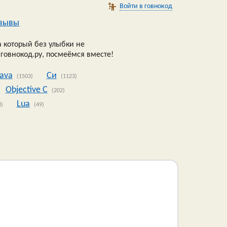
Войти в говнокод
зывы
 который без улыбки не
 говнокод.ру, посмеёмся вместе!
Java
Си
(1503)
(1123)
Objective C
(202)
Lua
8)
(49)