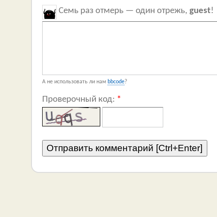
Семь раз отмерь — один отрежь,
guest
!
А не использовать ли нам
bbcode
?
Проверочный код:
*