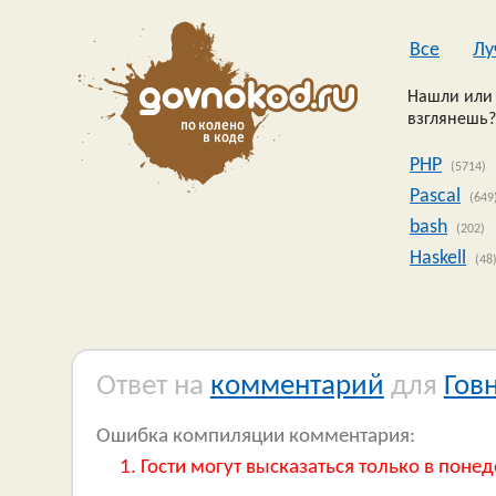
Все
Лу
Нашли или 
взглянешь?
PHP
(5714)
Pascal
(649
bash
(202)
Haskell
(48
Ответ на
комментарий
для
Гов
Ошибка компиляции комментария:
Гости могут высказаться только в понед