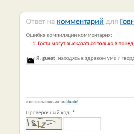
Ответ на
комментарий
для
Гов
Ошибка компиляции комментария:
Гости могут высказаться только в понед
Я,
guest
, находясь в здравом уме и тве
А не использовать ли нам
bbcode
?
Проверочный код:
*