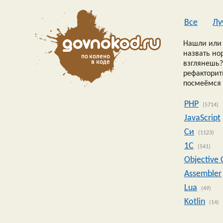
Все
Лу
Нашли или 
назвать но
взглянешь?
рефакторить
посмеёмся 
PHP
(5714)
JavaScript
Си
(1123)
1C
(541)
Objective 
Assembler
Lua
(49)
Kotlin
(14)