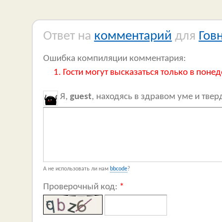
Ответ на
комментарий
для
Гов
Ошибка компиляции комментария:
Гости могут высказаться только в понед
Я,
guest
, находясь в здравом уме и тве
А не использовать ли нам
bbcode
?
Проверочный код:
*