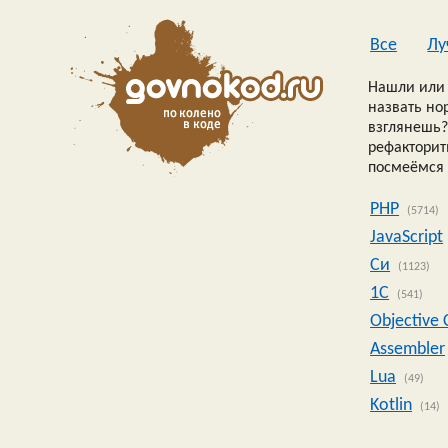
Все
Лу
Нашли или 
назвать но
взглянешь?
рефакторить
посмеёмся 
PHP
(5714)
JavaScript
Си
(1123)
1C
(541)
Objective 
Assembler
Lua
(49)
Kotlin
(14)