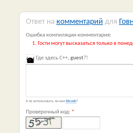
Ответ на
комментарий
для
Гов
Ошибка компиляции комментария:
Гости могут высказаться только в понед
Где здесь C++,
guest
?!
А не использовать ли нам
bbcode
?
Проверочный код:
*