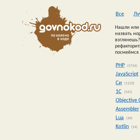
Все
Лу
Нашли или 
назвать но
взглянешь?
рефакторить
посмеёмся 
PHP
(5714)
JavaScript
Си
(1123)
1C
(541)
Objective 
Assembler
Lua
(49)
Kotlin
(14)