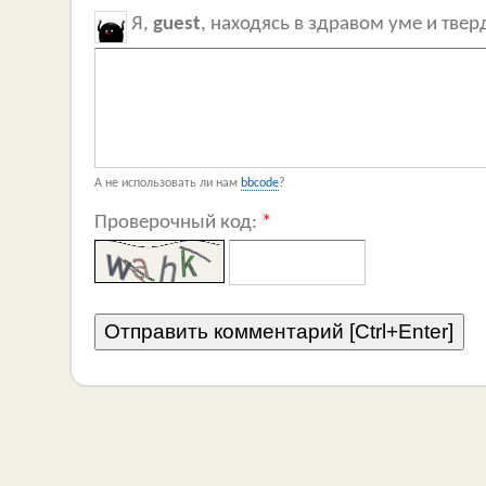
Я,
guest
, находясь в здравом уме и тве
А не использовать ли нам
bbcode
?
Проверочный код:
*