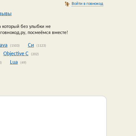
Войти в говнокод
зывы
 который без улыбки не
 говнокод.ру, посмеёмся вместе!
Java
Си
(1503)
(1123)
Objective C
(202)
Lua
8)
(49)