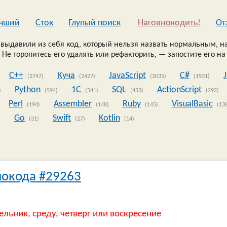
чший
Сток
Глупый поиск
Наговнокодить!
Oт
выдавили из себя код, который нельзя назвать нормальным, на
 Не торопитесь его удалять или рефакторить, — запостите его на
C++
Куча
JavaScript
C#
(2747)
(2427)
(2035)
(1931)
Python
1C
SQL
ActionScript
)
(594)
(541)
(433)
(292)
Perl
Assembler
Ruby
VisualBasic
(194)
(148)
(145)
(13
Go
Swift
Kotlin
)
(31)
(27)
(14)
нокода #29263
ельник, среду, четверг или воскресение