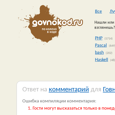
Все
Лу
Нашли или 
взглянешь?
PHP
(5714)
Pascal
(649
bash
(202)
Haskell
(48
Ответ на
комментарий
для
Гов
Ошибка компиляции комментария:
Гости могут высказаться только в понед