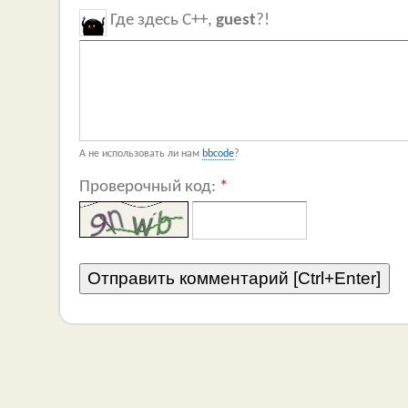
Где здесь C++,
guest
?!
А не использовать ли нам
bbcode
?
Проверочный код:
*