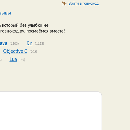
Войти в говнокод
зывы
 который без улыбки не
 говнокод.ру, посмеёмся вместе!
Java
Си
(1503)
(1123)
Objective C
(202)
Lua
8)
(49)