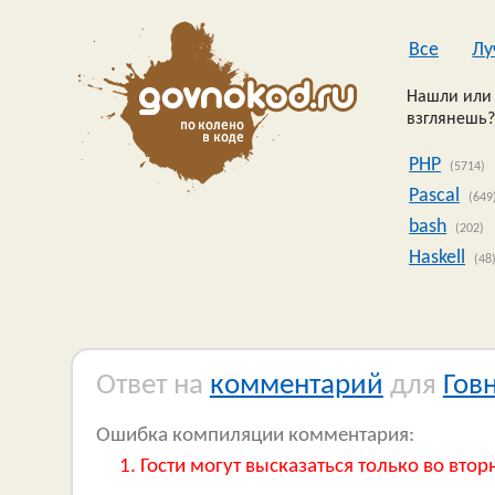
Все
Лу
Нашли или 
взглянешь?
PHP
(5714)
Pascal
(649
bash
(202)
Haskell
(48
Ответ на
комментарий
для
Гов
Ошибка компиляции комментария:
Гости могут высказаться только во втор