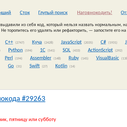
чший
Сток
Глупый поиск
Наговнокодить!
Oт
выдавили из себя код, который нельзя назвать нормальным, на
 Не торопитесь его удалять или рефакторить, — запостите его на
C++
Куча
JavaScript
C#
(2747)
(2428)
(2035)
(1931)
Python
1C
SQL
ActionScript
)
(594)
(541)
(433)
(292)
Perl
Assembler
Ruby
VisualBasic
(194)
(148)
(145)
(13
Go
Swift
Kotlin
)
(31)
(27)
(14)
нокода #29263
ник, пятницу или субботу