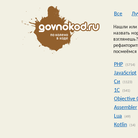
Все
Лу
Нашли или 
назвать но
взглянешь?
рефакторить
посмеёмся 
PHP
(5714)
JavaScript
Си
(1123)
1C
(541)
Objective 
Assembler
Lua
(49)
Kotlin
(14)