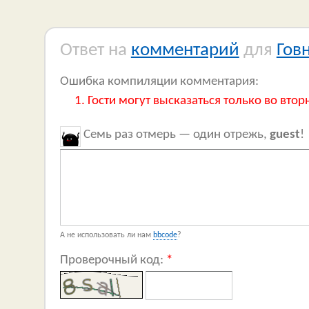
Ответ на
комментарий
для
Гов
Ошибка компиляции комментария:
Гости могут высказаться только во втор
Семь раз отмерь — один отрежь,
guest
!
А не использовать ли нам
bbcode
?
Проверочный код:
*