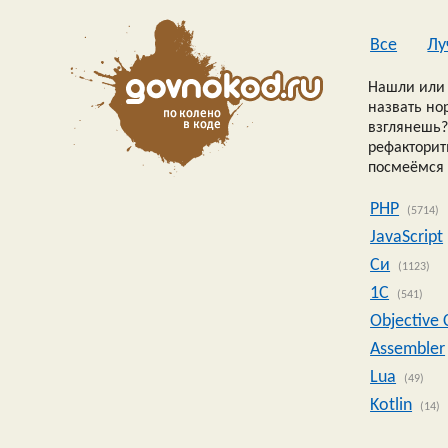
Все
Лу
Нашли или 
назвать но
взглянешь?
рефакторить
посмеёмся 
PHP
(5714)
JavaScript
Си
(1123)
1C
(541)
Objective 
Assembler
Lua
(49)
Kotlin
(14)