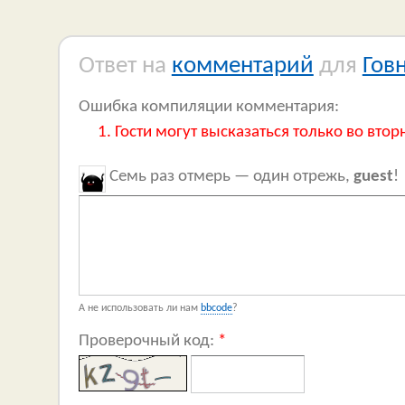
Ответ на
комментарий
для
Гов
Ошибка компиляции комментария:
Гости могут высказаться только во втор
Семь раз отмерь — один отрежь,
guest
!
А не использовать ли нам
bbcode
?
Проверочный код:
*